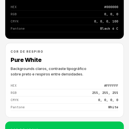
HEX
#000000
RGB
0, 0, 0
CMYK
0, 0, 0, 100
Pantone
Black 6 C
COR DE RESPIRO
Pure White
Backgrounds claros, contraste tipográfico
sobre preto e respiros entre densidades.
HEX
#FFFFFF
RGB
255, 255, 255
CMYK
0, 0, 0, 0
Pantone
White