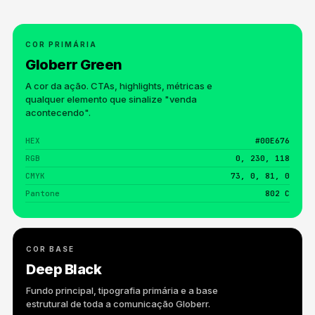
COR PRIMÁRIA
Globerr Green
A cor da ação. CTAs, highlights, métricas e
qualquer elemento que sinalize "venda
acontecendo".
HEX
#00E676
RGB
0, 230, 118
CMYK
73, 0, 81, 0
Pantone
802 C
COR BASE
Deep Black
Fundo principal, tipografia primária e a base
estrutural de toda a comunicação Globerr.