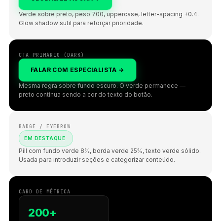
Verde sobre preto, peso 700, uppercase, letter-spacing +0.4.
Glow shadow sutil para reforçar prioridade.
CTA PRIMÁRIO (DARK)
FALAR COM ESPECIALISTA →
Mesma regra sobre fundo escuro. O verde permanece —
preto continua sendo a cor do texto do botão.
BADGE / EYEBROW
EM DESTAQUE
Pill com fundo verde 8%, borda verde 25%, texto verde sólido.
Usada para introduzir seções e categorizar conteúdo.
CARD DE MÉTRICA
200+