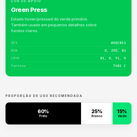
COR DE APOIO
Green Press
Estado hover/pressed do verde primário.
Também usado em pequenos detalhes sobre
fundos claros.
HEX
#00C853
RGB
0, 200, 83
CMYK
81, 0, 91, 0
Pantone
7481 C
PROPORÇÃO DE USO RECOMENDADA
60%
25%
15%
Preto
Branco
Verde