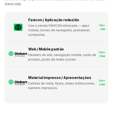
(FAVICON).
Favicon / Aplicação reduzida
20px
Use a versão FAVICON otimizada — apps
5mm
mobile, ícones de navegador, assinaturas
compactas.
Web / Mobile padrão
36px
Headers de site, navegação mobile, cards de
10mm
produto, posts de redes sociais.
Material impresso / Apresentações
64px
Cartões de visita, flyers, slides institucionais,
16mm
banners impressos.