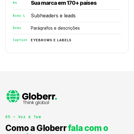
Sua marca em 170+ países
H4
Subheaders e leads
Body L
Parágrafos e descrições
Body
EYEBROWS E LABELS
Caption
05 — Voz & Tom
Como a Globerr
fala com o