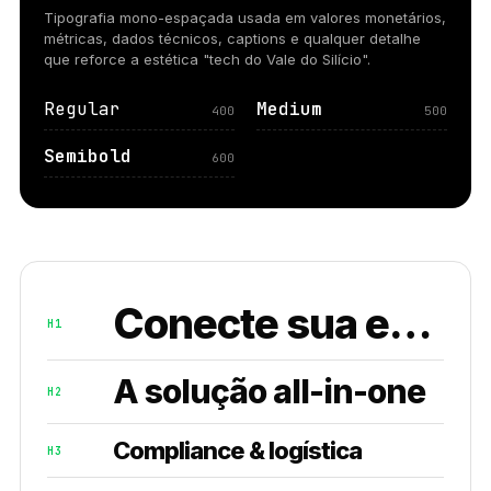
Tipografia mono-espaçada usada em valores monetários,
métricas, dados técnicos, captions e qualquer detalhe
que reforce a estética "tech do Vale do Silício".
Regular
Medium
400
500
Semibold
600
Conecte sua empresa ao mundo
H1
A solução all-in-one
H2
Compliance & logística
H3