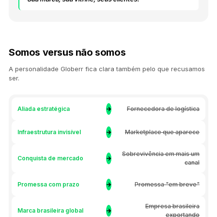
Somos versus não somos
A personalidade Globerr fica clara também pelo que recusamos
ser.
Aliada estratégica
→
Fornecedora de logística
Infraestrutura invisível
→
Marketplace que aparece
Sobrevivência em mais um
Conquista de mercado
→
canal
Promessa com prazo
→
Promessa "em breve"
Empresa brasileira
Marca brasileira global
→
exportando