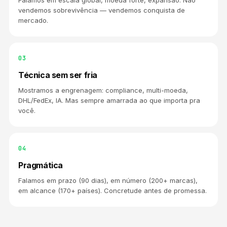
Falamos em escala global, moeda forte, expansão. Não
vendemos sobrevivência — vendemos conquista de
mercado.
03
Técnica sem ser fria
Mostramos a engrenagem: compliance, multi-moeda,
DHL/FedEx, IA. Mas sempre amarrada ao que importa pra
você.
04
Pragmática
Falamos em prazo (90 dias), em número (200+ marcas),
em alcance (170+ países). Concretude antes de promessa.