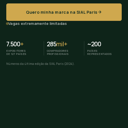
Quero minha marca na SIAL Paris
Vagas extremamente limitadas
7.500
+
285
mil+
~200
EXPOSITORES
COMPRADORES
PAÍSES
DE 127 PAÍSES
PROFISSIONAIS
REPRESENTADOS
Números da última edição da SIAL Paris (2024).