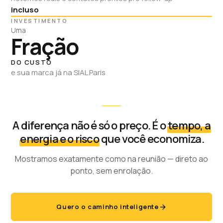
incluso
INVESTIMENTO
Uma
Fração
DO CUSTO
e sua marca já na SIAL Paris
A diferença não é só o preço. É o
tempo, a
energia e o risco
que você economiza.
Mostramos exatamente como na reunião — direto ao
ponto, sem enrolação.
Quero o caminho inteligente