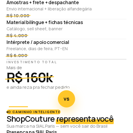
Amostras + frete + despachante
Envio internacional + liberação alfandegária
R$ 10.000
Material bilíngue + fichas técnicas
Catálogo, sell sheet, banner
R$ 4.000
Intérprete / apoio comercial
Freelance, dias de feira, PT–EN
R$ 6.000
INVESTIMENTO TOTAL
Mais de
R$ 160k
e ainda reza pra fechar pedido
vs
O CAMINHO INTELIGENTE
ShopCouture
representa você
Sua marca na SIAL Paris — sem você sair do Brasil
Presença na SIAL Paris