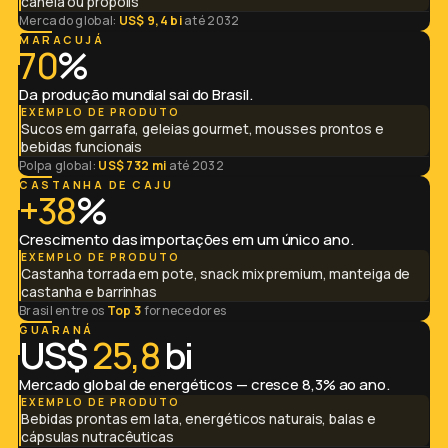
canela ou própolis
Mercado global:
US$ 9,4 bi
até 2032
MARACUJÁ
70
%
Da produção mundial sai do Brasil.
EXEMPLO DE PRODUTO
Sucos em garrafa, geleias gourmet, mousses prontos e
bebidas funcionais
Polpa global:
US$ 732 mi
até 2032
CASTANHA DE CAJU
+38
%
Crescimento das importações em um único ano.
EXEMPLO DE PRODUTO
Castanha torrada em pote, snack mix premium, manteiga de
castanha e barrinhas
Brasil entre os
Top 3
fornecedores
GUARANÁ
US$
25,8
bi
Mercado global de energéticos — cresce 8,3% ao ano.
EXEMPLO DE PRODUTO
Bebidas prontas em lata, energéticos naturais, balas e
cápsulas nutracêuticas