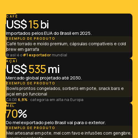
CAFÉ
US$
15
bi
Importados pelos EUA do Brasil em 2025.
EXEMPLO DE PRODUTO
Café torrado e moído premium, cápsulas compatíveis e cold
brew em garrafa
Brasil é o
#1 exportador
mundial
AÇAÍ
US$
535
mi
Mercado global projetado até 2030.
EXEMPLO DE PRODUTO
Bowls prontos congelados, sorbets em pote, snack bars e
açaí em pó funcional
CAGR
6,8%
· categoria em alta na Europa
MEL
70
%
Do mel exportado pelo Brasil vai para o exterior.
EXEMPLO DE PRODUTO
Mel artesanal em pote, mel com favo e infusões com gengibre,