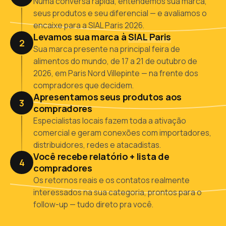
Numa conversa rápida, entendemos sua marca,
seus produtos e seu diferencial — e avaliamos o
encaixe para a SIAL Paris 2026.
Levamos sua marca à
SIAL Paris
2
Sua marca presente na principal feira de
alimentos do mundo, de 17 a 21 de outubro de
2026, em Paris Nord Villepinte — na frente dos
compradores que decidem.
Apresentamos seus produtos aos
3
compradores
Especialistas locais fazem toda a ativação
comercial e geram conexões com importadores,
distribuidores, redes e atacadistas.
Você recebe relatório + lista de
4
compradores
Os retornos reais e os contatos realmente
interessados na sua categoria, prontos para o
follow-up — tudo direto pra você.